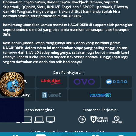
Dominobet, Capsa Susun, Bandar Capsa, Blackjack, Omaha, Super10,
Superbull, QQspirit, Slots, IDNLIVE, Togel dan E-SPORT, sportbook, E-lottery
© 2026 NagaPoker. All Rights Reserved | 18+
dan MM Tangkas. Hanya dengan 1 akun di situs kami anda sudah bisa
bermain semua fitur permainan di
NAGAPOKER
.
Kami mengutamakan semua member
NAGAPOKER
di support oleh perangkat
seperti android dan IOS yang bisa anda mainkan dimanapun dan kapanpun
saja.
Raih bonus jutaan setiap minggunya untuk anda yang bermain game
NAGAPOKER
, dalam event ini menentukan siapa yang paling tinggi dalam
turnover dari 1 s/d 10 setiap minggunya, rasakan juga bonus menarik kami
lainnya seperti lucky spin dan mysteri box setiap harinya. Tunggu apa lagi
segera daftarkan diri anda dan raih hadiahnya!
Cara Pembayaran:
Dukungan Perangkat :
Keamanan Terjamin :
© 2026 NagaPoker. All Rights Reserved | 18+