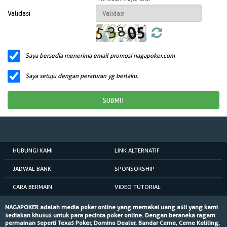
Validasi
NEW
TANGKAS
RTP
DEPOSIT
Saya bersedia menerima email promosi nagapoker.com
Saya setuju dengan peraturan yg berlaku.
WITHDRAW
PROMOSI
DOWNLOAD
REFERRAL
HUBUNGI KAMI
LINK ALTERNATIF
JADWAL BANK
SPONSORSHIP
JACKPOT
CARA BERMAIN
VIDEO TUTORIAL
VIP MEMBER
NAGAPOKER
adalah media poker online yang memakai uang asli yang kami
sediakan khusus untuk para pecinta poker online. Dengan beraneka ragam
HUBUNGI KAMI
permainan seperti Texas Poker, Domino Dealer, Bandar Ceme, Ceme Keliling,