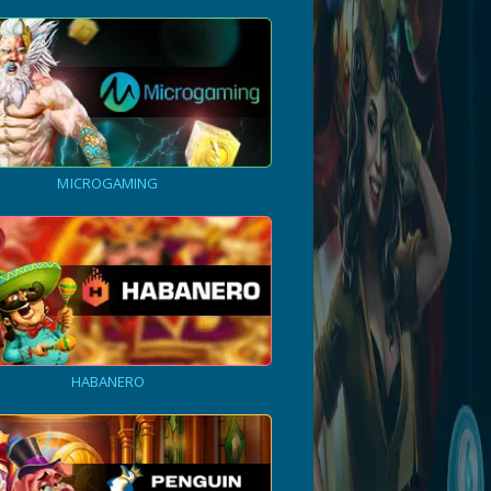
MICROGAMING
HABANERO