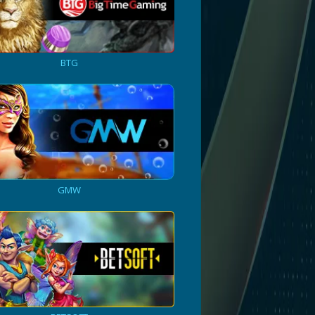
BTG
GMW