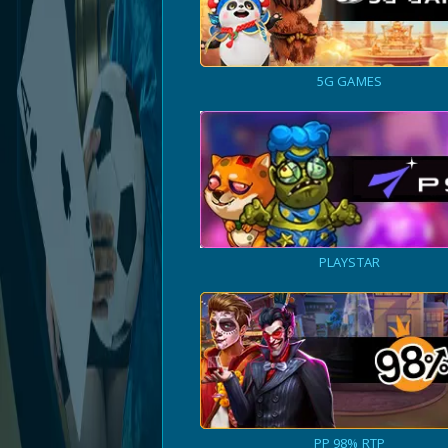
5G GAMES
PLAYSTAR
PP 98% RTP