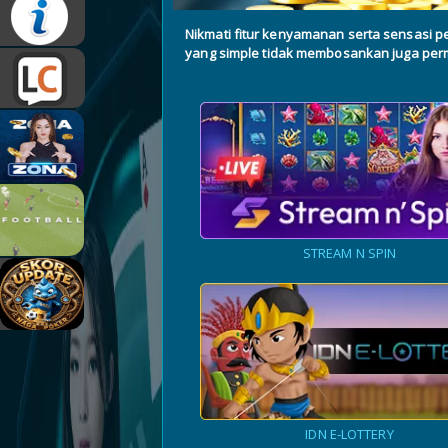
INFONAGAPOKER
Nikmati fitur kenyamanan serta sensasi p
yang simple tidak membosankan juga per
LIVE
CHAT
STREAM N SPIN
IDN E-LOTTERY