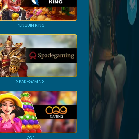
PENGUIN KING
SPADEGAMING
CQ9