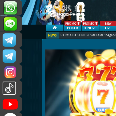
+681231131996
PROMO
PROMO
NEW
nagapoker_official
POKER
IDNLIVE
LIVE
CASINO
DIR GAME TERBARU JOKERCASH !!! AKSES LINK RESMI KAMI : n4gap0k3ron.or
NEWS
CSNAGAPOKER
Nagapokercs
n4gapkr_ofc
@nagapokeroffical
NAGAPOKEROFFICIAL