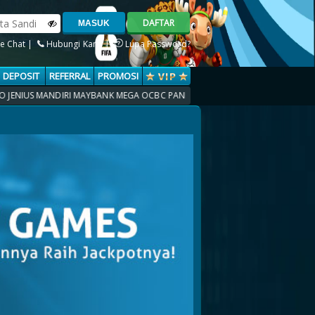
MASUK
e Chat |
Hubungi Kami |
Lupa Password?
DEPOSIT
REFERRAL
PROMOSI
MANDIRI MAYBANK MEGA OCBC PANIN PERMATA SEABANK SINARMAS ONLINE!!!