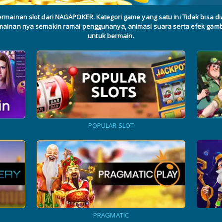
ermainan slot dari NAGAPOKER. Kategori game yang satu ini Tidak bisa 
mainan nya semakin ramai penggunanya, animasi suara serta efek gamb
untuk bermain.
POPULAR SLOT
PRAGMATIC