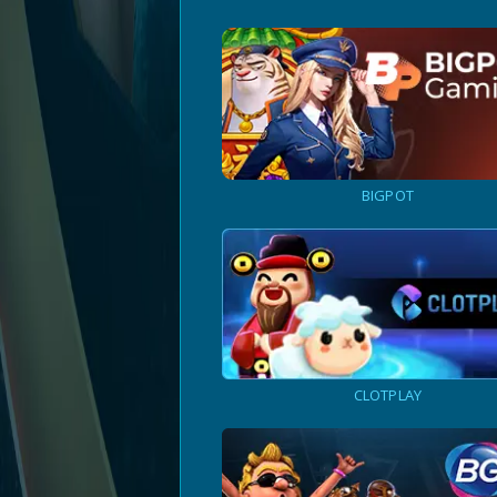
BIGPOT
CLOTPLAY