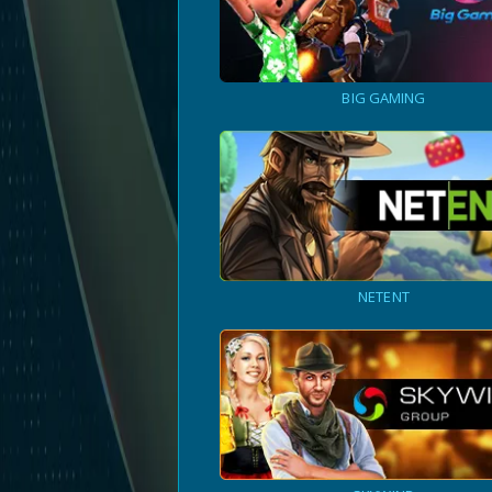
BIG GAMING
NETENT