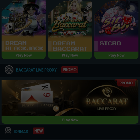
Play Now
Play Now
Play Now
PROMO
BACCARAT LIVE PROXY
Play Now
NEW
IDNMAX