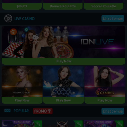
9 Putts
Bounce Roulette
Soccer Roulette
Lihat Semua
LIVE CASINO
Play Now
Play Now
Play Now
Play Now
POPULAR
Lihat Semua
PROMO