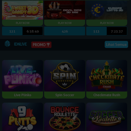
121
6:58:48
426
513
7:23:36
IDNLIVE
Lihat Semua
PROMO
Live Plinko
Spin Soccer
Checkmate Rush