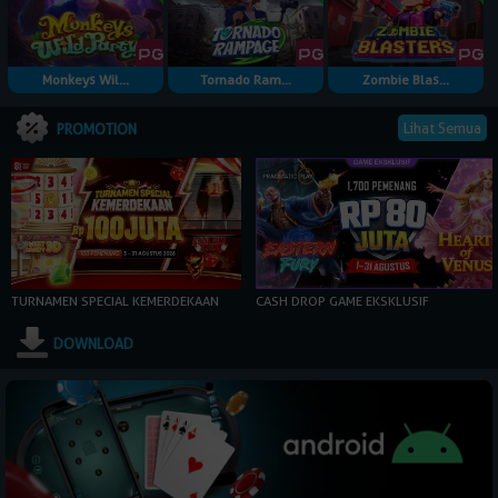
Monkeys Wil...
Tornado Ram...
Zombie Blas...
Lihat Semua
PROMOTION
TURNAMEN SPECIAL KEMERDEKAAN
CASH DROP GAME EKSKLUSIF
DOWNLOAD