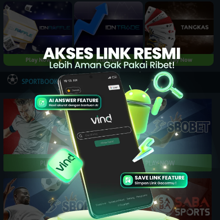
Play Now
Play Now
Play Now
NEW
SPORTBOOK