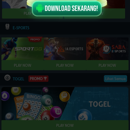
E-SPORTS
Lihat Semua
PROMO
TOGEL